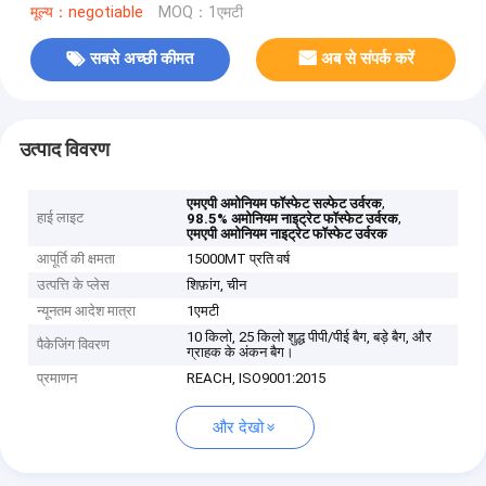
मूल्य：negotiable
MOQ：1एमटी
सबसे अच्छी कीमत
अब से संपर्क करें
उत्पाद विवरण
,
एमएपी अमोनियम फॉस्फेट सल्फेट उर्वरक
हाई लाइट
,
98.5% अमोनियम नाइट्रेट फॉस्फेट उर्वरक
एमएपी अमोनियम नाइट्रेट फॉस्फेट उर्वरक
आपूर्ति की क्षमता
15000MT प्रति वर्ष
उत्पत्ति के प्लेस
शिफ़ांग, चीन
न्यूनतम आदेश मात्रा
1एमटी
10 किलो, 25 किलो शुद्ध पीपी/पीई बैग, बड़े बैग, और
पैकेजिंग विवरण
ग्राहक के अंकन बैग।
प्रमाणन
REACH, ISO9001:2015
और देखो