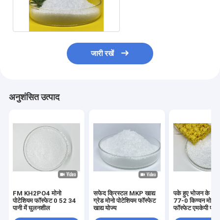
लिए पानी में घुलनशील
जारी रखें
अनुशंसित उत्पाद
FM KH2PO4 मोनो
सफेद क्रिस्टल MKP खाद्य
पके हुए भोजन के ल
पोटेशियम फॉस्फेट 0 52 34
ग्रेड मोनो पोटेशियम फॉस्फेट
77-0 किण्वन मोनोप
पानी में घुलनशील
खाद्य योज्य
फॉस्फेट एमकेपी पाउ