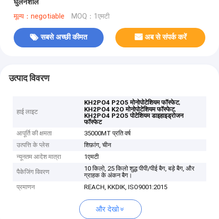
घुलनशील
मूल्य：negotiable
MOQ：1एमटी
सबसे अच्छी कीमत
अब से संपर्क करें
उत्पाद विवरण
,
KH2PO4 P2O5 मोनोपोटेशियम फॉस्फेट
,
KH2PO4 K2O मोनोपोटेशियम फॉस्फेट
हाई लाइट
KH2PO4 P2O5 पोटेशियम डाइहाइड्रोजन
फॉस्फेट
आपूर्ति की क्षमता
35000MT प्रति वर्ष
उत्पत्ति के प्लेस
शिफ़ांग, चीन
न्यूनतम आदेश मात्रा
1एमटी
10 किलो, 25 किलो शुद्ध पीपी/पीई बैग, बड़े बैग, और
पैकेजिंग विवरण
ग्राहक के अंकन बैग।
प्रमाणन
REACH, KKDIK, ISO9001:2015
और देखो